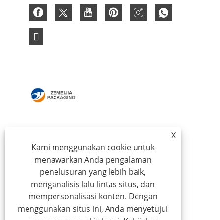
RUMAH
TENTANG KAMI
X
PRODUK
BERITA
Kami menggunakan cookie untuk
UNDUH
MENGIRIMKAN
menawarkan Anda pengalaman
PERMINTAAN
HUBUNGI KAMI
penelusuran yang lebih baik,
menganalisis lalu lintas situs, dan
mempersonalisasi konten. Dengan
Hak Cipta © 2024 Qingdao Zemeijia Packaging
menggunakan situs ini, Anda menyetujui
Products Co., Ltd. - Kotak Bergelombang, Kotak Hadiah