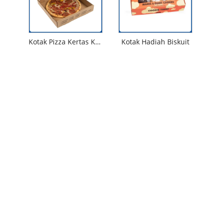
Kotak Pizza Kertas Kraft
Kotak Hadiah Biskuit
Hubungi kami
Telp
+86-18053271162
Alamat
No.166, Jalan Yanqing, Taman Industri Pozi
Nasional, Kantor Kecamatan Huanxiu, Distrik
Jimo, Kota Qingdao, Provinsi Shandong.
Surel