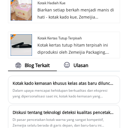
Kotak Hadiah Kue
memiliki pengalaman bertahun -tahun
Biarkan setiap berkah menjadi manis di
dalam produksi profesional kotak kertas.
hati - kotak kado kue, Zemeijia
Desain kotak kapal ayam goreng tidak
menggunakan kotak karton atau kotak
hanya meningkatkan stabilitas kemasan
kayu ramah lingkungan untuk membuat
dan mengurangi percikan makanan
Kotak Kertas Tutup Terpisah
kotak kado kue. Kotak hadiah kue dapat
selama transportasi, tetapi juga
Kotak kertas tutup hitam terpisah ini
disesuaikan menurut adegan yang
memberikan daya tarik visual produk.
diproduksi oleh Zemeijia Packaging,
berbeda! Selamat datang untuk membeli!
sebuah pabrik pengemasan yang
Blog Terkait
Ulasan
berbasis di Qingdao. Ini mengadopsi
struktur tutup terpisah dua bagian
dengan kertas luar kraft hitam dan
Kotak kado kemasan khusus kelas atas baru diluncurkan, memimpin tren baru kado liburan
lapisan papan abu-abu putih. Kotak
Dalam upaya mencapai kehidupan berkualitas dan ekspresi
tersebut berfungsi sebagai kemasan
yang dipersonalisasi saat ini, kotak kado kemasan yang
memadukan estetika dan kepraktisan telah menjadi wadah yang
dasar kosong untuk perhiasan, aksesoris,
sangat baik untuk menyampaikan emosi dan berkah. Baru-baru
kosmetik kecil, kartu dan barang ritel
Diskusi tentang teknologi deteksi kualitas pencetakan kotak warna
ini, ZMJ secara resmi mengumumkan bahwa seri kotak kado
kecil, mendukung pencetakan khusus
kemasan khusus kelas atas yang dirancang dengan cermat
Di pasar pencetakan kotak warna yang sangat kompetitif,
penuh, penyesuaian ukuran, dan
telah diluncurkan sepenuhnya, yang bertujuan untuk
Zemeijia selalu berada di garis depan, dan baru-baru ini