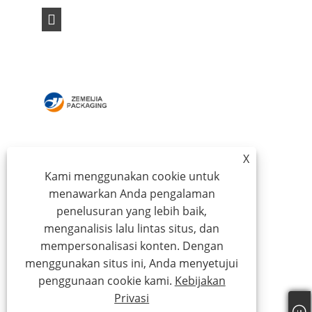
RUMAH
TENTANG KAMI
X
PRODUK
BERITA
Kami menggunakan cookie untuk
UNDUH
MENGIRIMKAN
menawarkan Anda pengalaman
PERMINTAAN
HUBUNGI KAMI
penelusuran yang lebih baik,
menganalisis lalu lintas situs, dan
mempersonalisasi konten. Dengan
Hak Cipta © 2024 Qingdao Zemeijia Packaging
menggunakan situs ini, Anda menyetujui
Products Co., Ltd. - Kotak Bergelombang, Kotak Hadiah
penggunaan cookie kami.
Kebijakan
Karton, Kotak Kemasan Anggur - Semua Hak Dilindungi
Privasi
Undang-Undang.