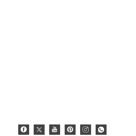
Produk
Kemasan Karton Makanan
Karton Kemasan Kotak Anggur
Kotak Buah
Kotak Lilin
Kotak Hadiah Karton
Kotak Kertas
Kotak Bergelombang
Kartu Kertas 3D